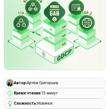
Автор:
Артём Григорьев
Время чтения:
15 минут
Сложность:
Новичок