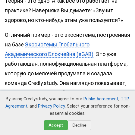
Теория - это одно. А как всё это работает на
практике? Наверняка Вы думаете: «Звучит
здорово, но кто-нибудь этим уже пользуется?»
Отличный пример - это экосистема, построенная
на базе
Экосистемы Глобального
Академического Блокчейна (eGAB)
. Это уже
работающая, полнофункциональная платформа,
которую до мелочей продумала и создала
команда Credly.study. Она наглядно показывает,
как мы превратили амбициозные цели
By using Credly.study, you agree to our
Public Agreement
,
TTP
Глобальной программы по управлению
Agreement
, and
Privacy Policy
. Select your preference for non-
цифровыми документами в реальность.
essential cookies:
Accept
Decline
Так в чём же секрет её эффективности? Во-